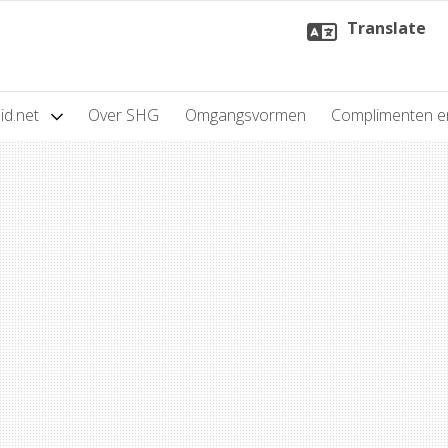
Translate
id.net
Over SHG
Omgangsvormen
Complimenten e